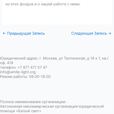
из этих фондов и о нашей работе с ними.
←
Предыдущая Запись
Следующая Запись
→
Юридический адрес: г. Москва, ул Таллинская, д 16 к 1, кв./
оф. 419
телефон: +7 977 471 57 47
info@white-light.org
Режим работы: 09.00-18.00
T
V
O
e
k
d
Полное наименование организации:
l
n
Автономная некоммерческая организация юридической
помощи «Белый свет»