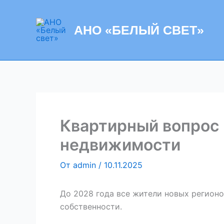
Перейти
к
АНО «БЕЛЫЙ СВЕТ»
содержимому
Квартирный вопрос 
недвижимости
От
admin
/
10.11.2025
До 2028 года все жители новых регионо
собственности.