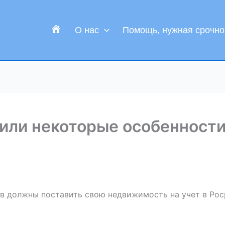
Г
О нас
Помощь, нужная срочно
л
а
в
н
а
я
или некоторые особенности
в должны поставить свою недвижимость на учет в Роср