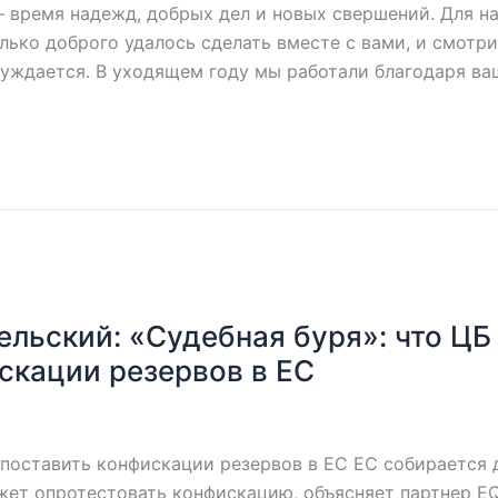
 время надежд, добрых дел и новых свершений. Для н
олько доброго удалось сделать вместе с вами, и смот
нуждается. В уходящем году мы работали благодаря ва
ельский: «Судебная буря»: что ЦБ
скации резервов в ЕС
опоставить конфискации резервов в ЕС ЕС собирается
ожет опротестовать конфискацию, объясняет партнер E