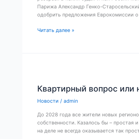
противопоставить
Парижа Александр Генко-Старосельский
конфискации
одобрить предложения Еврокомиссии о
резервов
в
Читать далее »
ЕС
Квартирный
вопрос
Квартирный вопрос или 
или
некоторые
Новости
/
admin
особенности
регистрации
До 2028 года все жители новых регионо
недвижимости
собственности. Казалось бы – простая 
на деле не всегда оказывается так прос