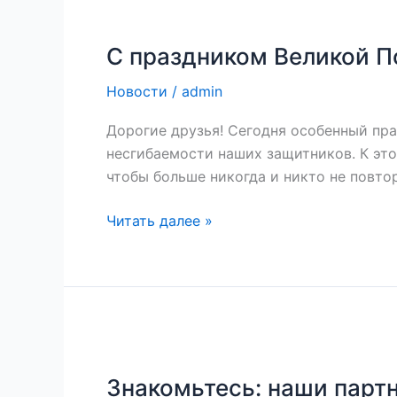
С
праздником
С праздником Великой П
Великой
Победы!
Новости
/
admin
Дорогие друзья! Сегодня особенный пра
несгибаемости наших защитников. К этом
чтобы больше никогда и никто не повто
Читать далее »
Знакомьтесь:
наши
Знакомьтесь: наши парт
партнёры.