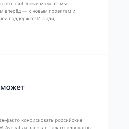
ас это особенный момент: мы
рим вперёд — к новым проектам и
шей поддержке! И люди,
 может
 де-факто конфисковать российские
QA Avocats и адвокат Палаты адвокатов