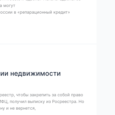
а могут
оссии в «репарационный кредит»
ции недвижимости
еестр, чтобы закрепить за собой право
МФЦ, получил выписку из Росреестра. Но
ну и не вернется,