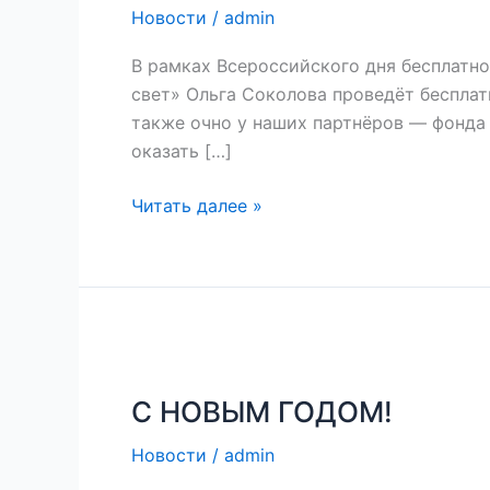
27
Новости
/
admin
марта
В рамках Всероссийского дня бесплатн
свет» Ольга Соколова проведёт бесплат
также очно у наших партнёров — фонда «Я
оказать […]
Читать далее »
С
НОВЫМ
С НОВЫМ ГОДОМ!
ГОДОМ!
Новости
/
admin