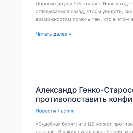
Дорогие друзья! Наступает Новый год —
оглядываемся назад, чтобы увидеть, ск
возможностям помочь тем, кто в этом 
Читать далее »
Александр
Генко-
Александр Генко-Старос
Старосельский:
«Судебная
противопоставить конфи
буря»:
Новости
/
admin
что
ЦБ
«Судебная буря»: что ЦБ может против
может
резервы. В каких судах и как Россия м